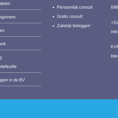
delen
Persoonlijk consult
698
Gratis consult
eginners
+31
Zakelijk beleggen
ven
inf
erk
KVK
btw
ng
tefeuille
ggen in de BV