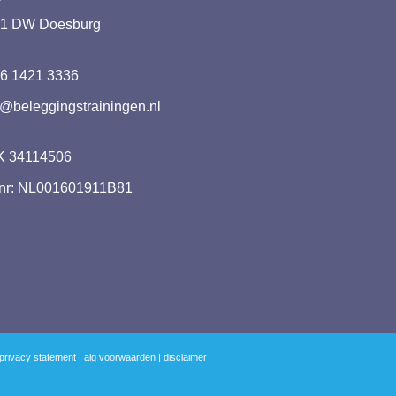
1 DW Doesburg
6 1421 3336
o@beleggingstrainingen.nl
 34114506
nr: NL001601911B81
privacy statement
|
alg voorwaarden
|
disclaimer