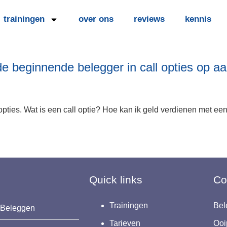
trainingen
over ons
reviews
kennis
e beginnende belegger in call opties op a
opties. Wat is een call optie? Hoe kan ik geld verdienen met een
Quick links
Co
Trainingen
Bel
g Beleggen
Tarieven
Ooi