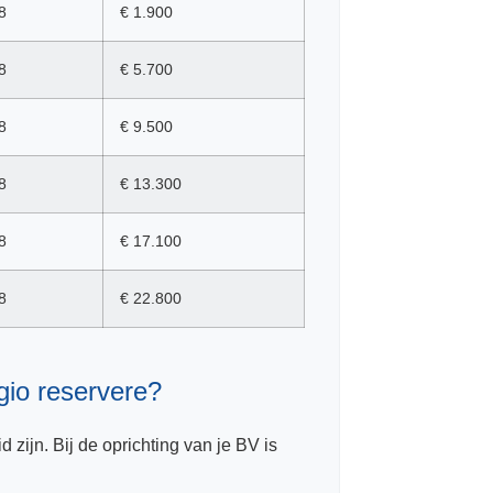
8
€ 1.900
8
€ 5.700
8
€ 9.500
8
€ 13.300
8
€ 17.100
8
€ 22.800
gio reservere?
zijn. Bij de oprichting van je BV is