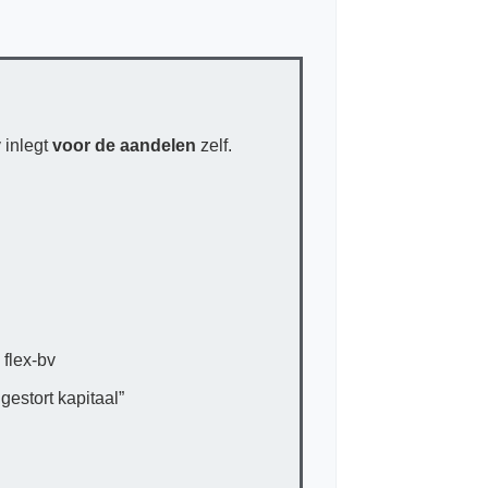
v inlegt
voor de aandelen
zelf.
 flex-bv
estort kapitaal”