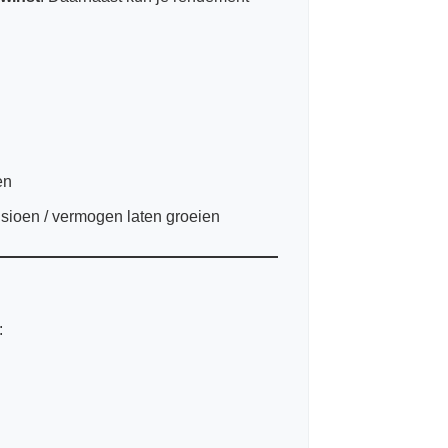
en
nsioen / vermogen laten groeien
: