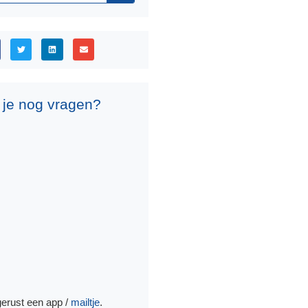
 je nog vragen?
gerust een app /
mailtje
.